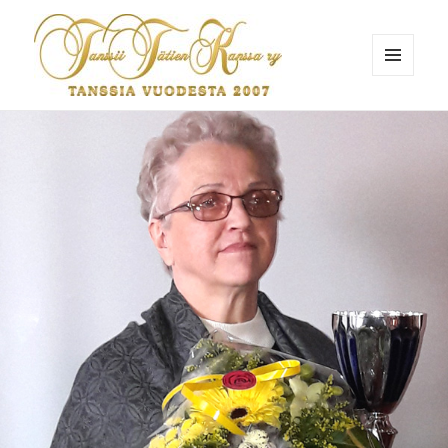
VALIKKO
JA
Tanssii Tätien Kanssa
VIMPAIMET