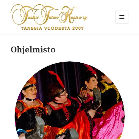
VALIKKO
JA
Tanssii Tätien Kanssa
VIMPAIMET
Ohjelmisto