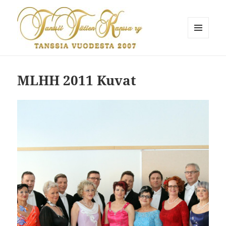
VALIKKO
JA
Tanssii Tätien Kanssa
VIMPAIMET
MLHH 2011 Kuvat
Ryhmä 2011