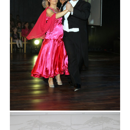
Antti Kaarlela ja Eija
Hytinkoski VUODEN 2011
HELMI JA HEIKKI!