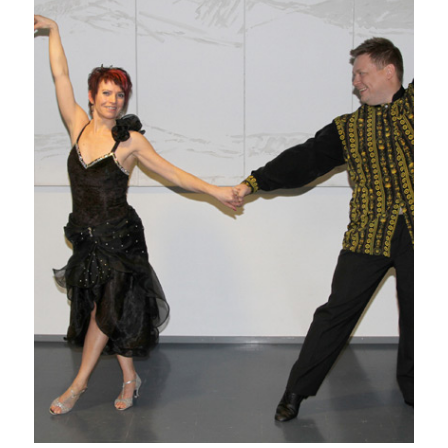
Antti Kaarlela ja Eija
Hytinkoski VUODEN 2011
HELMI JA HEIKKI!