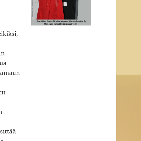
ikiksi,
an
tua
saamaan
it
n
sittää