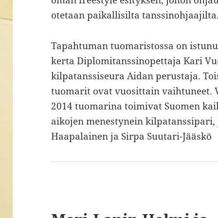
oman freestyle esityksen, johon ohja
otetaan paikallisilta tanssinohjaajilta
Tapahtuman tuomaristossa on istunu
kerta Diplomitanssinopettaja Kari Vu
kilpatanssiseura Aidan perustaja. Toi
tuomarit ovat vuosittain vaihtuneet.
2014 tuomarina toimivat Suomen kai
aikojen menestynein kilpatanssipari,
Haapalainen ja Sirpa Suutari-Jääskö