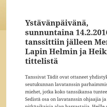
Ystävänpäivänä,
sunnuntaina 14.2.201
tanssittiin jälleen Mer
Lapin Helmin ja Heik
tittelistä
Tanssivat Tädit ovat ottaneet yhdist
seutukunnan lavatanssin parhaimmis
miehet, jotka koko tanssikansa tuntee
Sedistä osa on lavatanssin ohjaajia ja
pitkäaikaisia alan harrastajia. Heille