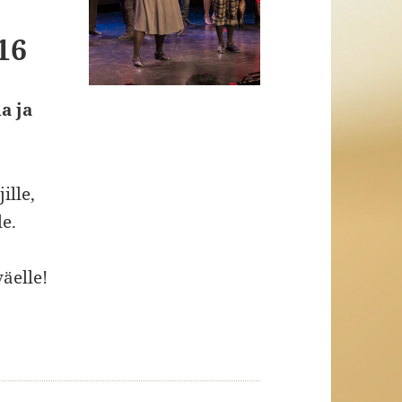
16
a ja
ille,
le.
väelle!