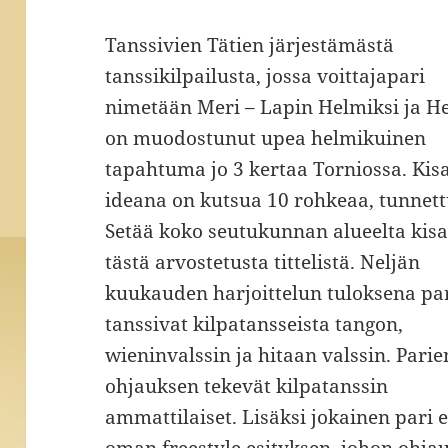
Tanssivien Tätien järjestämästä
tanssikilpailusta, jossa voittajapari
nimetään Meri – Lapin Helmiksi ja He
on muodostunut upea helmikuinen
tapahtuma jo 3 kertaa Torniossa. Kis
ideana on kutsua 10 rohkeaa, tunnet
Setää koko seutukunnan alueelta ki
tästä arvostetusta tittelistä. Neljän
kuukauden harjoittelun tuloksena par
tanssivat kilpatansseista tangon,
wieninvalssin ja hitaan valssin. Parie
ohjauksen tekevät kilpatanssin
ammattilaiset. Lisäksi jokainen pari e