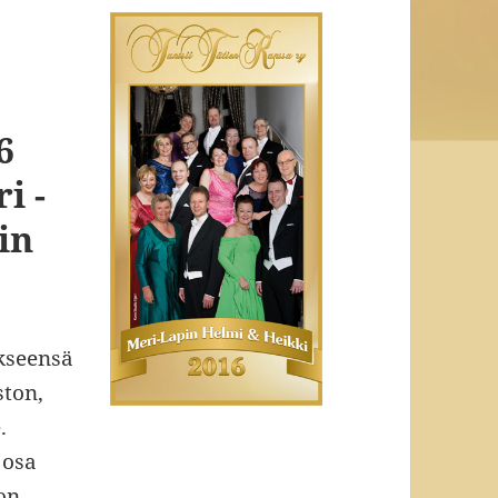
6
i -
in
ykseensä
ton,
.
 osa
 on