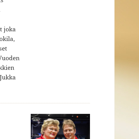
us
.
t joka
okila,
set
 Vuoden
kkien
 Jukka