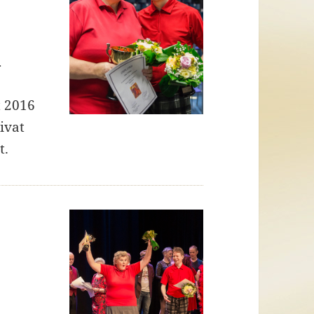
a
t 2016
aivat
t.